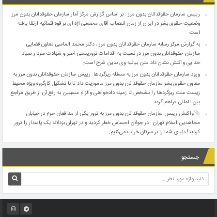
رییس سازمان حقوقدانان بدون مرز : بر اساس گزارش مرکز آمار سازمان حقوقدانان بدون مرز
وضعیت حقوق بشر در ایران از زمان انتصاب آقای محسنی اژه ای بر قوه قضائیه ارتقا یافته
است
به گزارش مرکز رسانه سازمان حقوقدانان بدون مرز ، دکتر محمد الماسی معاون قضایی
سازمان حقوقدانان بدون مرز در نسبت به اقدامات تروریستی اخیر و شهادت سردار صیاد
خدایی واکنش نشان داد متن بیانیه وی بدین شرح است:
ورود سازمان حقوقدانان بدون مرز به مسئله ریزگردها: رییس سازمان حقوقدانان بدون مرز به
معاون‌ حقوق بشر سازمان حقوقدانان بدون مرز ماموریت داد:تا با تشکیل کارگروه ویژه محیط
زیست علت ریزگردها را مشخص تا زمینه دادخواهی والزام مسببین به رفع آن از طریق مراجع
بین المللی فراهم گردد
واکنش رییس سازمان حقوقدانان بدون مرز به ترور یکی از مدافعان حرم در خیابان
مجاهدین اسلام تهران : در جولان احساس خطر کردید و در تهران بزدلانه یک پاسدار را ترور
کردید! دنیای شما را بر سرتان خراب می‌کنیم.
جستجو