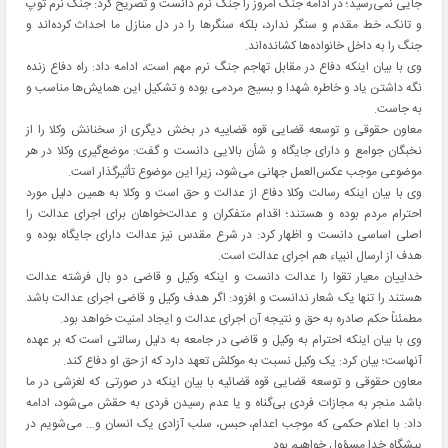
جایی نمی‌رسید؛ در ادامه جنگ امروز را جنگ نرم دانست و تصریح کرد: جنگ نرم توپ
و تانک، خط مقدم و سنگر ندارد، بلکه سنگرها را در دل منازل ما احداث کرده‌اند و
جنگ را به داخل خانواده‌ها کشانده‌اند.
وی با بیان اینکه دفاع در مقابل تهاجم جنگ نرم مهم است، ادامه داد: راه دفاع زنده
نگه داشتن یاد و خاطره شهدا و بسیج مردمی بوده و تشکیل این همایش‌ها مناسب و
به جاست.
معاون حقوقی و توسعه قضایی قوه قضاییه در بخش دیگری از سخنانش وکلا را از
نخبگان جوامع و دارای جایگاه و شأن بالایی دانست و گفت: موضع‌گیری وکلا در هر
موضوعی موجب عکس‌العمل جهانی می‌شود، زیرا این موضوع تأثیرگذار است.
وی با بیان اینکه رسالت وکلا دفاع از عدالت و حق است و وکلا به همین دلیل مورد
احترام مردم بوده و هستند؛ اقدام متفکران و عدالت‌خواهان برای اجرای عدالت را
اصلی اساسی دانست و اظهار کرد: در شرع مقدس نیز عدالت دارای جایگاه بوده و
هدف از ارسال انبیاء هم اجرای عدالت است.
خداییان معیار تقوا را عدالت دانست و اینکه وکیل و قاضی دو بال فرشته عدالت
هستند را تنها یک شعار ندانست و افزود: اگر هدف وکیل و قاضی اجرای عدالت باشد
مطمئناً حکم صادره به حق و نتیجه آن اجرای عدالت و ایجاد امنیت خواهد بود.
وی با بیان اینکه احترام به وکیل و قاضی در جامعه به دلیل رسالتی است که بر عهده
آنهاست؛ بیان کرد: یک وکیل نسبت به موکلش تعهد دارد که از حق او دفاع کند.
معاون حقوقی و توسعه قضایی قوه قضائیه با بیان اینکه در صورتی که لغزشی در ما
باشد منجر به مجازات فردی بی‌گناه و یا عدم رسیدن فردی به حقش می‌شود، ادامه
داد: با اعلام حکمی که موجب اعدام، حبس، سلب آزادی یک انسان و… می‌شویم در
پیشگاه خدا مسؤول خواهیم بود.