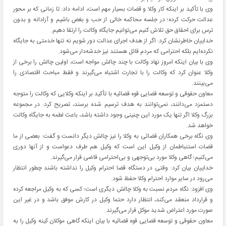
وی با تأکید بر اینکه کار وکلا و قضات بسیار مهم است، ادامه داد: تا زمانی که بر محور
عدالت حرکت کرده؛ در جلسه محاکمه خالی از حب و بغض باشیم و آزادانه و بدون
ترس برای احقاق حق تلاش کنیم می‌توانیم جایگاه وکالت را ارتقا دهیم.
خداییان خاطرنشان کرد: اگر از هدف اجرای عدالت دور شویم نه تنها خدمتی به جایگاه
نکرده‌ایم بلکه احترامی که مردم قائل هستند نیز خدشه‌دار می‌شود.
وی با بیان اینکه امروز نهاد وکالت با چند چالش مواجه است، اولین چالش را برخی از
وکلا عنوان کرد که وکالت را با تجارت اشتباه می‌گیرند و فقط مباحث اقتصادی را
می‌بینند.
معاون حقوقی و توسعه قضایی قوه قضائیه با تأکید بر اینکه وکلایی که وکالت را متوجه
دستمزد می‌دانند، نمی‌توانند به هدف ترسیم شده برسند، تصریح کرد: در مجموعه
بزرگ وکلا اگر تنها یک مورد این چنینی وجود داشته باشد، باعث لطمه به جایگاه وکالت
خواهد شد.
وی نگاه برخی همکاران قضائی به وکلا را نیز چالش دیگر دانست و گفت: بعضی از ما
قضات استنباطمان از وکیل این است که وکیل هم طرف دعواست و از آنها دوری
می‌کنیم؛ گاهی وکلا مورد بی‌توجهی و بی‌احترامی قاضی قرار می‌گیرند.
خداییان بیان کرد: وقتی در دستگاه قضا احترام وکیل را نداشته باشند چطور انتظار
می‌رود در سایر موارد احترام وکلا حفظ شود.
وی افزود: نگاه مردم نسبت به وکلا چالش دیگری است؛ کسی که به وکیل مراجعه کرده
و قرارداد منعقد می‌کند، انتظار دارد حتما وکیل در کارش موفق باشد و در غیر این
صورت مورد اعتراض شدید موکل قرار می‌گیرند.
معاون حقوقی و توسعه قضایی قوه قضائیه با بیان اینکه گاهی موکلان کینه وکیل را به