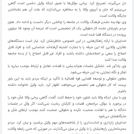
دل می‌گیرند، تصریح کرد: برخی موکل‌ها با تصور اینکه وکیل دشمن است گاهی
می‌بینیم که جان و آبروی وکلا را به مخاطره می‌اندازند که علت آن هم نشناختن
جایگاه وکالت است.
وی نهادینه نشدن فرهنگ وکالت در جامعه را چالشی دیگر دانست و ادامه داد: هنوز
مردم باورشان نشده کار حقوقی یک کار تخصصی است که نتیجه آن وجود ۱۵ میلیون
پرونده در دستگاه قضا شده است.
خداییان با ارائه راهکارهایی در این خصوص، خاطرنشان کرد: نیاز است دستگاه‌های
نظارتی وکلایی که این حرفه را با تجارت اشتباه گرفته‌اند شناسایی کند و افراد قابل
اصلاح را سعی بر اصلاحشان داشته باشند و افراد غیر قابل اصلاح را از بدنه جامعه
وکالت جدا کنند.
وی یادآور شد: تشکیل جلسات هم‌اندیشی با قضات، تعامل و ارتباط موجب مبارزه با
تفکر و نگاه تجارتی به این حرفه می‌شود.
معاون حقوقی و توسعه قضایی قوه قضائیه با تأکید بر اینکه مردم باید به این باور
برسند که کار حقوقی هم تخصص می‌خواهد، اظهار کرد: باید وکیل خانواده داشته
باشیم.
وی با بیان اینکه وکلا باید شئون خود را حفظ کنند، گفت: گاهی برخی وکلا شأن خود را
در برخورد با موکل، مراجعان، قضات و کارکنان رعایت نمی‌کنند؛ اگر وکل در جلسات
دادگاه با هم با اهانت صحبت نکرده و حقوقی صحبت کنند موجب ارتقای شأن و
جایگاهشان می‌شود.
خداییان رازداری و امانت‌داری را از شاخصه‌های مهم وکیل برشمرد و بیان کرد: مردم
محرمانه‌ترین رازهایشان را با وکیل در میان می‌گذارند، در صورتی که حتی رابطه وکالت