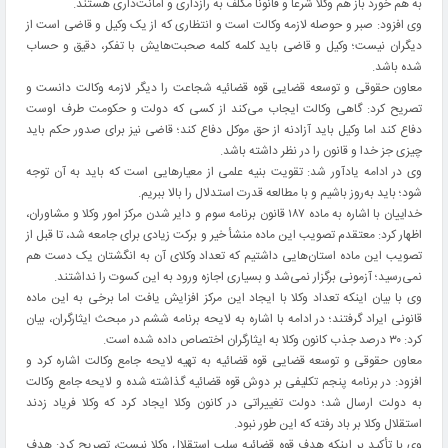
به هم خورد باز هم وکلا شرعاً و قانوناً مکلف به رازداری و امانت‌داری هستند.
وی افزود: صبر و حوصله لازمه وکالت است و انتظاری که از یک وکیل و قاضی است از
دیگران نیست؛ وکیل و قاضی باید کلمه کلمه صحبت‌هایش با تفکر، دقیق و حساب
شده باشد.
معاون حقوقی و توسعه قضایی قوه قضائیه شجاعت را دیگر لازمه وکالت دانست و
تصریح کرد: گاهی وکالت ایجاب می‌کند از کسی که دولت و حکومت طرف اوست
دفاع کند اما وکیل باید آزادنه از حق موکل دفاع کند؛ قاضی نیز برای صدور حکم باید
چیزی جز خدا و قانون را در نظر داشته باشد.
وی در ادامه یادآور شد: تقویت بنیه علمی از معیارهایی است که باید به آن توجه
شود؛ باید به‌روز باشیم و با مطالعه قدرت استدلال را بالا ببریم.
خداییان با اشاره به ماده ۱۸۷ قانون برنامه سوم و دایر شدن مرکز امور وکلا و مشاوران،
اظهار کرد: معتقدم تصویب این ماده منشأ خیر و برکت زیادی برای جامعه شد، تا قبل از
تصویب این ماده استان‌هایی داشتیم که تعداد وکلای آن به انگشتان یک دست هم
نمی‌رسید؛ آزمونی برگزار نمی‌شد و بسیاری اجازه ورود به این کسوت را نداشتند.
وی با بیان اینکه تعداد وکلا با ایجاد این مرکز افزایش یافت اما برخی به این ماده
قانونی ایراد گرفتند؛ در ادامه با اشاره به لایحه برنامه ششم در مبحث ایثارگران، بیان
کرد: ۳۰ درصد جذب کانون وکلا به ایثارگران اختصاص داده شده است.
معاون حقوقی و توسعه قضایی قوه قضائیه به تهیه لایحه جامع وکالت اشاره کرد و
افزود: در برنامه پنجم تکلیفی بر دوش قوه قضائیه گذاشته شده و لایحه جامع وکالت
به دولت ارسال شد؛ دولت تغییراتی در کانون وکلا ایجاد کرد که وکلا فریاد زدند
استقلال وکلا بر باد رفته که این طور نبود.
وی با تأکید بر اینکه هدف قوه قضائیه سلب استقلال وکلا نیست، تصریح کرد: هدف