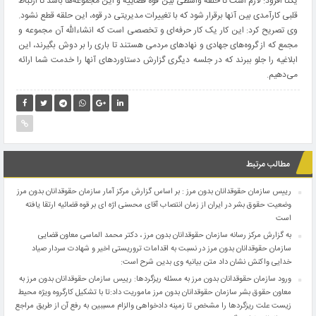
یکتا افزود: لازم است تا حلقه واسطی بین قوه قضاییه و این مجموعه‌ها باشد تا ارتباط
قلبی کارآمدی بین آنها برقرار شود که با تغییرات‌ مدیریتی در قوه، این حلقه قطع نشود.
وی تصریح کرد: این کار یک کار حرفه‌ای و تخصصی است که انشاءالله آن مجموعه و
مجمع که از گروه‌های جهادی و نهاد‌های مردمی هستند تا باری را بر دوش بگیرند، این
ابلاغیه را جلو ببرند که در جلسه دیگری گزارش دستاوردهای آنها را خدمت شما ارائه
می‌دهیم.
مطالب مرتبط
رییس سازمان حقوقدانان بدون مرز : بر اساس گزارش مرکز آمار سازمان حقوقدانان بدون مرز
وضعیت حقوق بشر در ایران از زمان انتصاب آقای محسنی اژه ای بر قوه قضائیه ارتقا یافته
است
به گزارش مرکز رسانه سازمان حقوقدانان بدون مرز ، دکتر محمد الماسی معاون قضایی
سازمان حقوقدانان بدون مرز در نسبت به اقدامات تروریستی اخیر و شهادت سردار صیاد
خدایی واکنش نشان داد متن بیانیه وی بدین شرح است:
ورود سازمان حقوقدانان بدون مرز به مسئله ریزگردها: رییس سازمان حقوقدانان بدون مرز به
معاون‌ حقوق بشر سازمان حقوقدانان بدون مرز ماموریت داد:تا با تشکیل کارگروه ویژه محیط
زیست علت ریزگردها را مشخص تا زمینه دادخواهی والزام مسببین به رفع آن از طریق مراجع