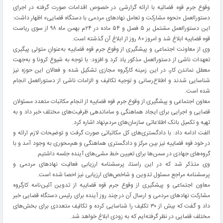
وقوع جرم قوه قضائیه با ارائه گزارشی در خصوص اقدامات صورت گرفته در اجرای
دستورالعمل «نحوه مشارکت و تعامل نهادهای مردمی با دستگاه قضایی» اظهار داشت:
این دستورالعمل مشتمل بر ۵ فصل و ۵۴ ماده در ۲۴م بهمن ماه ۹۸ از سوی ریاست
قوه قضاییه ابلاغ شد و امروز ۸۰ روز از ابلاغ آن گذشته است.
وی از معاونت اجتماعی و پیشگیری از وقوع جرم قوه قضاییه به‌عنوانِ متولی پیگیری
تعهدات ناشی از دستورالعمل مذکور یاد کرد و افزود: با توجه به شیوع کرونا و به‌جهت
معطل نماندن کار، در این زمینه کارگروه مجازی تشکیل شده و فعالان این حوزه نیز
شناسایی شدند و اطلاع‌رسانی و توجیه تکالیف و الزامات ناشی از دستورالعمل انجام
شده است.
معاون اجتماعی و پیشگیری از وقوع جرم قوه قضاییه از انجام مکاتبات متعدد مسئولان
قضایی و اجرایی برای ایجاد هماهنگی و ساماندهی ظرفیت‌های مختلف خبر داد و به
تهیه و تکمیل بانک اطلاعاتی سازمان‌های مردم‌نهاد اشاره کرد.
الفت ادامه داد: با دادگستری‌های کل مکاتباتی صورت گرفت و توضیحات لازم ارائه و
در خود قوه قضاییه نیز بین مرکز و دادگستری هماهنگی و هم‌محوری به وجود آمد و با
گروه‌های جهادی در سمن‌ها برای تعیین خط مشی‌های آینده جلسه داشتیم.
وی متذکر شد که در این راستا، پرسشنامه ارزیابی فعالیت نهادهای مردمی و
پرسشنامه مراجع مسئول تدوین و شاخص‌های ارزیابی نیز احصا شده است.
معاون اجتماعی و پیشگیری از وقوع جرم قوه قضاییه از تدوین آئین‌نامه کارگروه
مشارکت نهادهای مردمی و ارسال آن در چند روز آینده برای رئیس دستگاه قضایی خبر
داد و گفت‌ که بیش از ۳۰ تکلیف را شناسایی کرده و تکالیف متعددی برای بخش‌های
مختلف قضایی در نظر گرفته‌ایم که به زودی ابلاغ خواهد شد.