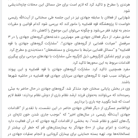
هرندی را مطرح و تاکید کرد که لازم است برای حل مسائل این محلات چاره‌اندیشی
شود.
شهارایی از فعالان با سابقه جهادی نیز در این جلسه طی سخنانی از آیت‌الله رئیسی
خواست تا پژوهشگاه قوه قضاییه را مامور کند که بررسی شود کدام قوانین و مقررات
منجر به تولید فقر می‌شود و چگونه می‌توان این موضوع را کاهش داد.
صادق مفرد، از دیگر فعالان جهادی هم مهم‌ترین دغدغه‌های گروه‌های جهادی را در ۳
سرفصلِ “صیانت قضایی از گروه‌های جهادی”، “مشارکت گروه‌های جهادی با قوه
قضاییه” و “مسائلِ قضایی مرتبط با محرومان و مستضعفان” دسته‌بندی و مطرح کرد.
وی بر لزوم تشکیل کارگروهی ذیل کارگروه ملّی مشارکت با نهاد‌های مردمی برای پیگیری
اقدامات مربوط به این محورها تاکید کرد.
مفرد همچنین تاکید کرد: مشارکت گروه‌های جهادی با قوه قضاییه و این پیوند
می‌تواند سبب شود تا گروه‌های جهادی سربازان جهادی قوه قضاییه در حاشیه شهر‌ها
باشند.
وی در بخش پایانی سخنان خود متذکر شد: گروه‌های جهادی در حال حاضر به سِنّی
رسیده‌اند که می‌توانند به‌عنوان فرزند ارشد نظام باری از دوش نظام بردارند؛ فقط لازم
است که شما بگویید چه باری را برداریم.
ابوالقاسم عسگری از دیگر فعالان جهادی حاضر در این نشست، با تقدیر از “اقدامات
جهادی آیت‌الله رئیسی در سال‌های اخیر” که “موجب جاری شدن خون تازه‌ای در
رگ‌ها‌ی‌ کشور و نظام شده‌”، به بخشی از اقدامات گروه جهادی که در آن فعالیت دارد
پرداخت و اعزام بیش از ۵۰۰ جهادگر به بیمارستان‌های قم که خطر آن بیشتر از
غسالخانه‌ها بود، تهیه بسته حمایتی برای بیماران کرونایی و انجام عملیات جهادی در