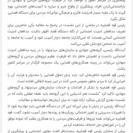
پیشگیری در سراسر کشور را موظف کرد از ظرفیت گروه‌های مردمی و جهادی در
بازاجتماعی‌کردن افراد، پیشگیری از وقوع جرم و مبارزه با آسیب‌های اجتماعی بهره
گیرند تا یک عقبه بسیار قدرتمند فکری و فرهنگی نوآورانه مردمی برای دستگاه قضایی
شکل بگیرد.
رئیس قوه قضاییه در بخشی از این نشست در پاسخ به مطالبه یکی حاضرین برای
تعریف مدافعان امنیت اجتماعی از نگاه دستگاه قضا، اظهار داشت: مدافعان امنیت
اجتماعی کسانی هستند که نمی‌گذارند جامعه دچار آسیب شود و آسیب به جامعه را
آسیب به شخص خودشان تلقی می‌کنند.
آیت‌الله رئیسی، گروه‌های جهادی و سازمان‌های مردم‌نهاد را در زمره مدافعان امنیت
اجتماعی دانست و اطمینان خاطر داد که ظرفیت عظیم نیروهای مردمی و گروه‌های
جهادی می‌تواند در زمینه همکاری‌های قضایی یک مجموعه اثرگذار در سراسر کشور
باشند.
رئیس قوه قضاییه خاطرنشان کرد: باید زمان تحوّل قضایی را محدوتر و فرایند آن را
اجرایی‌تر کرد تا مردم به‌طور ملموس حس کنند در این زمینه اتفاقی افتاده است.
رئیس قوه قضاییه با تشکر از اقدامات و خدمات سازمان‌های مردم‌نهاد و گروه‌های
جهادی، تاکید کرد “نشست هم اندیشی با این گروه‌ها، باید نقطه عطفی باشد که در
نشست بعدی گزارش عملکرد ارائه شود؛ نه بیان آرمان‌ها، خواسته‌ها و مطالبات.
آیت‌الله رئیسی در پایان با بیان این‌که این کار در دستگاه قضایی باید نهادینه شود تا
با تغییرات‌ مدیریتی و تغییر احتمالی رویکردها و روندها دچار آسیب نشود، گفت: قوه
قضاییه می‌تواند همه نیروها و ظرفیت‌های مردمی را به همکاری بطلبد که نمونه موفق
آن را در شوراهای حل اختلاف مشاهده کردیم.
پیش از سخنان رئیس قوه قضاییه، محمدباقر الفت معاون اجتماعی و پیشگیری از