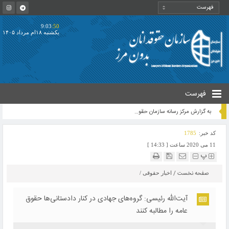
9:03
:50
یکشنبه ۱۸ام مرداد ۱۴۰۵
فهرست
ورود سازمان حقوقدانان بدون مرز به مسئله ریزگردها: رییس سازمان حقوقدانان بدون مرز به معاون‌ حقوق بشر سازمان حقوقدانان بدون مرز ماموریت داد:تا با تشکیل کارگروه ویژه محیط زیست علت ریزگردها را مشخص تا زمینه دادخواهی والزام مسببین به رفع آن از طریق مراجع بین المللی فراهم گردد
کد خبر:
1785
11 می 2020 ساعت [ 14:33 ]
پ
صفحه نخست
/
اخبار حقوقی
/
آیت‌الله رئیسی: گروه‌های جهادی در کنار دادستانی‌ها حقوق
عامه را مطالبه کنند