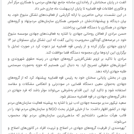
الفت در پایان سخنانش از راه‌اندازی سامانه‌ جامع نهادهای مردمی با همکاری مرکز آمار
و فنّاوری اطلاعات قوه قضاییه تا پایان اردیبهشت ماه جاری خبر داد.
در این نشست، برخی حاضرین با ارائه گزارشی از فعالیت‌های تشکل متبوع‌ خود، به
بیان دیدگاه و پیشنهادات‌شان در خصوص همکاری سازمان‌های مردم‌نهاد و گروه‌های
جهادی در همکاری با دستگاه قضایی پرداختند.
حسن مرادی از فعالان روحانی جهادی با اشاره به فعالیت‌های جهادی موسسه متبوع
خود در عرصه‌های گوناگون محرومیت زدایی گفت که این تشکل برای مسئولان نیز ۱۴
اردوی جهادی برگزار کرده و از رئیس قوه قضاییه نیز دعوت کرد در صورت تمایل با
برگزاری این اردوها برای مجموعه دستگاه قضا موافقت کند.
مرادی با تاکید بر لزوم نقش‌آفرینی گروه‌های جهادی در زمینه حقوق شهروندی و
آموزش‌های حقوقی تصریح کرد: به دنبال این هستیم که حوزه به‌صورت سیستمی
طلبه جهادی ارائه دهد.
وی در بخش پایانی سخنان خود به رئیس قوه قضاییه پیشنهاد کرد که از گروه‌های
جهادی به‌عنوان معین دستگاه قضایی در سوت‌زنی و انعکاس مشکلات و مفاسد
استفاده شود و تاکید کرد: این اقدام به‌شرطی می‌تواند موثر باشد که فرد جهادی در
دفتر گروه‌های جهادی در قوه قضاییه مستقر شود.
سعید نیکپور مدیر موسسه جهادی ادب نیز با اشاره به پیشینه فعالیت سازمان‌های مردم
نهاد در کشور اظهار داشت: ما از خیلی قبل‌تر بحث NGO و سازمان‌های مردم نهاد را در
قالب هیآت مذهبی داشته‌ایم که مذهبی‌ترین سازمان‌های مردم نهاد محسوب
می‌شوند.
“بهره‌مندی از ظرفیت گروه‌های جهادی در اصلاح و تربیت افراد در کانون‌های اصلاح و