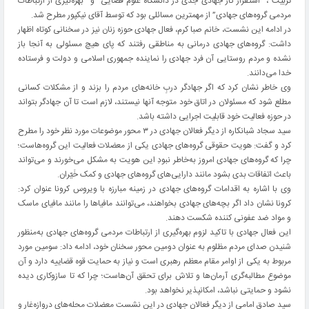
تربیت”، “استقرار کار جهادی جدی در دانشگاه علوم قضایی” و “بهره‌گیری از ارتباطات
مردمی گروه‌های جهادی” از مهمترین مسائلی بود که توسط آقای نیکپور مطرح شد.
در ادامه این نشست، خانم صبا کرم، فعال جهادی حوزه زنان نیز در سخنانی کوتاه اظهار
داشت: گروه‌های جهادی درمانی به مناطقی رفتند که پای هیچ مسئولی به آنجا باز
نشده و مردم روستایی آن فرد جهادی را نماینده جمهوری اسلامی و دولت و فرستاده
خدا می‌دانند.
وی خاطر نشان کرد‌ که اگر جهادگر دربِ خانه‌های مردم را بزند و از مشکلات کسانی
مطلع شود که مسئولان در اتاق خود متوجه آنها نیستند، لازم است تا آن جهادگر بتواند
در حوزه فعالیت خود قابلیت اجرایی داشته باشد.
سید سجاد شبانکاره از دیگر فعالان جهادی در ۳ محور موضوعات مورد نظر خود را مطرح
کرد و گفت: هویت حقوقی گروه‌های جهادی یکی از معضلات فعالیت این گروه‌هاست؛
چرا که گروه‌های جهادی امروز به‌خاطر نبودِ این هویت به مشکل می‌خورند و می‌تواند
باعث اتفاقات بدی بشود مانند دارایی‌های گروه‌های جهادی و کمک خَیّران.
وی با اشاره به اقدامات گروه‌های جهادی در زمینه مبارزه با ویروس کرونا عنوان کرد:
کرونا نشان داد اگر بچه‌های جهادی بخواهند، می‌توانند مافیا‌ها را مانند مافیای ماسک
و مواد ضد عفونی کننده شکست دهند.
این فعال جهادی با تاکید لزوم بهره‌گیری از ارتباطات مردمی گروه‌های جهادی به‌منظور
شنیدن صدای مردم مظلوم به عنوان دومین محور سخنان خود، ادامه داد: سومین مورد
مربوط به یکی از اوامر مقام معظم رهبری است و نیاز به حمایت قوه قضاییه دارد و آن
موضوع مطالبه‌گری آرمان‌ها و تلاش برای تحقق آن‌هاست؛ چرا که تا سازوکاری دیده
نشود و حمایتی نباشد، امکانپذیر نخواهد بود.
سید صادق امامی از دیگر فعالان جهادی در این نشست معضلات محله‌های دروازه‌غار و