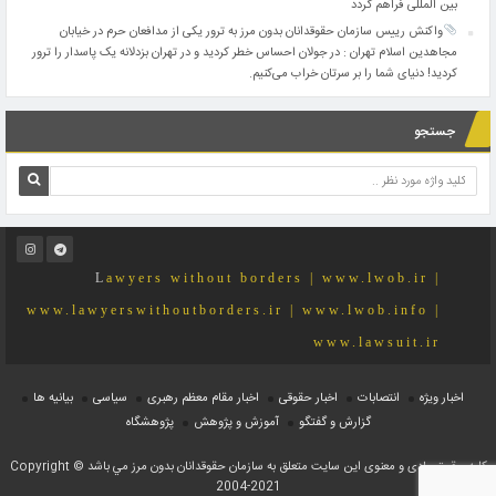
بین المللی فراهم گردد
واکنش رییس سازمان حقوقدانان بدون مرز به ترور یکی از مدافعان حرم در خیابان
مجاهدین اسلام تهران : در جولان احساس خطر کردید و در تهران بزدلانه یک پاسدار را ترور
کردید! دنیای شما را بر سرتان خراب می‌کنیم.
جستجو
Lawyers without borders | www.lwob.ir |
www.lawyerswithoutborders.ir | www.lwob.info |
www.lawsuit.ir
اخبار ویژه
انتصابات
اخبار حقوقی
اخبار مقام معظم رهبری
سیاسی
بیانیه ها
گزارش و گفتگو
آموزش و پژوهش
پژوهشگاه
کلیه حقوق مادی و معنوی اين سايت متعلق به سازمان حقوقدانان بدون مرز مي باشد Copyright ©
2004-2021