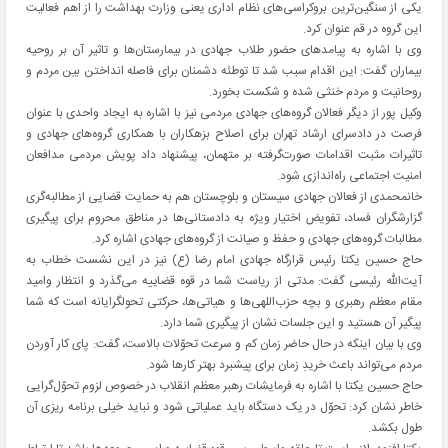
یکی از سنگین‌ترین بروکراسی‌های نظام اداری یعنی وزارت بهداشت را از اهم فعالیت
این گروه‌ در قم عنوان کرد.
وی با اشاره به پیامدهای حضور طلاب جهادی در بیمارستان‌ها و تاثیر آن بر روحیه
بیماران گفت: این اقدام سبب شد تا توطئه‌ دشمنان برای فاصله انداختن بین مردم و
روحانیت و مردم خنثی شده و شکست بخورد.
وکیل پور از دیگر فعالان گروه‌های جهادی مردمی نیز با اشاره به ایجاد واحدی با عنوان
فرصت در دادسرای ارشاد تهران برای اصلاح بزهکاران با همکاری گروه‌های جهادی و
تاثیرات مثبت اقدامات صورت‌گرفته بر متهمان، پیشنهاد داد پویش مردمی مدافعان
امنیت اجتماعی راه‌اندازی شود.
خانمحمدی از فعالان جهادی سیستان و بلوچستان هم به حمایت قضایی از مطالبه‌گری
گزارشگران فساد، تفویض اختیار ویژه به دادستانی‌ها در مناطق محروم برای پیگیری
مطالبات گروه‌های جهادی و حفظ و صیانت از گروه‌های جهادی اشاره کرد.
حاج حسین یکتا رئیس قرارگاه جهادی امام رضا (ع) نیز در این نشست خطاب به
آیت‌الله رئیسی گفت: مدتی از ریاست شما در قوه قضاییه می‌گذرد و انتظار وامید
مقام معظم رهبری و بچه حزب‌اللهی‌ها و هیاتی‌ها، حرکتی تحولگرایانه‌ است که شما
پیگیر آن هستید و این جلسات نشان از پیگیری شما دارد.
وی با بیان اینکه در حال حاضر زمان کم و سرعت تحوّلات بالاست، گفت: پای کار آوردن
مردم می‌تواند باعث خریدِ زمان برای پیشبرد بهتر کارها شود.
حاج حسین یکتا با اشاره به فرمایشات رهبر معظم انقلاب در خصوص لزوم تحوّل‌گرایی
خاطر نشان کرد: تحوّل در یک دستگاه باید عملیاتی شود و نباید خیلی برنامه ریزی آن
طول بکشد.