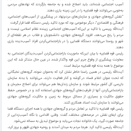
آسیب اجتماعی شده‌اند، باید اصلاح شده و به جامعه بازگردند که نهادهای‌ مردمی
به‌خوبی می‌توانند قوه قضاییه را در این زمینه یاری دهند.
“نقش گروه‌های جهادی و سازمان‌های مردم‌نهاد در پیشگیری از آسیب‌های اجتماعی،
فرهنگی و اقتصادی”، دیگر موضوعی بود که مورد تاکید رئیس دستگاه قضا قرار گرفت.
آیت‌الله رییسی با تاکید بر این‌که آسیب‌های اجتماعی زیبنده نظام اسلامی نیست و
مردم را رنج می‌دهد، افزود: گروه‌های جهادی، دانشجویان و طلاب در هر نقطه‌ای از
شهر و روستا می‌توانند دستگاه قضایی را در بازاجتماعی‌کردن افراد آسیب‌دیده یاری
دهند.
رئیس قوه قضاییه با بیان این‌که ماموریت بازاجتماعی‌کردن آسیب‌دیدگان اجتماعی به
معاونت پیشگیری از وقوع جرم این قوه واگذار شده، در عین حال متذکر شد که این
موضوع با همه بدنه قوه قضاییه مرتبط است.
آیت‌الله رئیسی در همین راستا خاطر نشان کرد که به‌عنوان نمونه، گروه‌های نخبگانی
که تحت عنوان اعلام فساد در گوشه و کنار فعالیت دارند، می‌توانند با بدنه سازمان
بازرسی کل کشور مرتبط شوند و سازمان زندان‌ها هم می‌تواند برای اصلاح مجرمان و
بازاجتماعی‌کردن آنها از ظرفیت‌های گروه‌های جهادی استفاده کند و در خصوص حفظ
حقوق مالکیت و بسیاری از مسائل مربوط به زمین و مالکیت، گروه‌های جهادی
می‌توانند با سازمان ثبت اسناد همکاری کنند.
رئیس قوه قضاییه با تاکید بر تعامل مردم و گروه‌های‌ جهادی با همه اجزای دستگاه قضا
برای ایفای نقش در عرصه‌های مختلف، گفت: وقتی اقدامی با نگاه آسیب‌زدایی از
جامعه صورت گیرد، یک خانواده نجات می‌یابد و موضوع تبدیل به مساله نمی‌شود.
آیت‌الله رئیسی تاکید کرد: هرجا مردم به میدان آمدند و روحیه جهادی ظهور و بروز کرد،