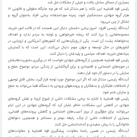
بسیاری از مسائل سامان یافت و خیلی از مشکلات حل شد.
رئیس قوه قضاییه این نکته را هم متذکر شد که هر چه جایگاه حقوقی و قانونی ۱۲
هزار گروه جهادی مستحکم‌تر شود، زمینه سوءاستفاده برخی افراد به‌عنوان گروه و
تشکل از بین می‌رود.
آیت‌الله رئیسی افزود: امروز برخی دشمنان دنبال این هستند که در قالب امور خیریه،
مجموعه‌هایی را برپا کنند که ریشه خیرخواهی و توجه به مردم ندارد و اهداف
بدخواهانه پشت آن است. یکی از رویکردهایی که کشورهای آمریکایی و اروپایی در
کشورهای در حال توسعه و جهان سوم دنبال می‌کنند، این است که با گسترش
بنیادهای خیریه، اهداف سیاسی و پلیدشان را دنبال کنند.
رئیس قوه قضاییه همچنین از گروه‌های جهادی خواست که در پیگیری‌ ماموریت‌هایشان
در حوزه‌های اجتماعی و اقتصادی و برای گره‌گشایی از زندگی مردم، موضوع صلح و
سازش را در دستور کار خود قرار دهند.
آیت‌الله رئیسی متذکر شد که اگر این موضوع مورد توجه قرار گیرد، بخش قابل توجهی
از اختلافات طلبکاران و بدهکاران و پرونده‎های ورودی به دستگاه قضا می‌تواند به صلح
و سازش ختم شود.
رئیس قوه قضاییه با اشاره به برخی مشکلات ناشی از شیوع کرونا و نقش گروه‌های
جهادی در کاهش این مشکلات، خاطر نشان کرد که گروه‌های جهادی در این ایام
می‌توانند برای جلوگیری از بروز آسیب‌های اجتماعی و کاهش پرونده‌های قضایی،
بسیاری از اختلافات ناشی از چک، رابطه موجر و مستاجر و همچنین دعواهای‌
خانوادگی را با ریش سفیدی و کدخدامنشی‌‌ حل کنند.
آیت‌الله رئیسی در همین راستا معاونت پیشگیری قوه قضاییه و معاونت‌های