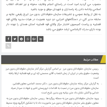
منصوب مي گرديد.اميد است در راستاي انجام وظايف محوله و نيز اهداف انقلاب
اسلامي وادامه دادن راه پاسداران و شهيدان موفق و مويد باشيد
به نقل از روابط عمومي و تشريفات سازمان حقوقدانان بدون مرز :ايرج رفيعي علاوه بر
سابقه مدير كلي در دستگاههاي اجرايي دو دوره عضويت در هيات مديره وكلاي قوه
قضاييه و رياست كميسيون اختبار مركز وكلاي قوه قضاييه استان همدان را عهده دار
بوده دارای مدرك كارشناسي ارشد حقوق مي باشد
مطالب مرتبط
رییس سازمان حقوقدانان بدون مرز : بر اساس گزارش مرکز آمار سازمان حقوقدانان بدون مرز
وضعیت حقوق بشر در ایران از زمان انتصاب آقای محسنی اژه ای بر قوه قضائیه ارتقا یافته
است
به گزارش مرکز رسانه سازمان حقوقدانان بدون مرز ، دکتر محمد الماسی معاون قضایی
سازمان حقوقدانان بدون مرز در نسبت به اقدامات تروریستی اخیر و شهادت سردار صیاد
خدایی واکنش نشان داد متن بیانیه وی بدین شرح است:
ورود سازمان حقوقدانان بدون مرز به مسئله ریزگردها: رییس سازمان حقوقدانان بدون مرز به
معاون‌ حقوق بشر سازمان حقوقدانان بدون مرز ماموریت داد:تا با تشکیل کارگروه ویژه محیط