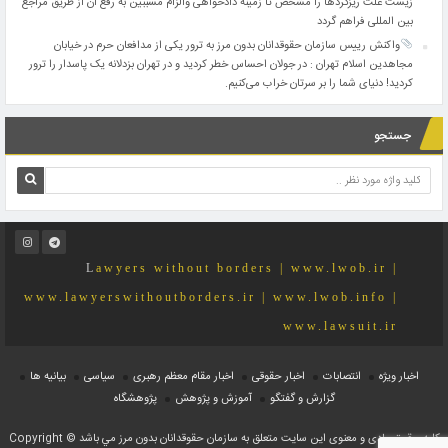
زیست علت ریزگردها را مشخص تا زمینه دادخواهی والزام مسببین به رفع آن از طریق مراجع
بین المللی فراهم گردد
واکنش رییس سازمان حقوقدانان بدون مرز به ترور یکی از مدافعان حرم در خیابان
مجاهدین اسلام تهران : در جولان احساس خطر کردید و در تهران بزدلانه یک پاسدار را ترور
کردید! دنیای شما را بر سرتان خراب می‌کنیم.
جستجو
Lawyers without borders | www.lwob.ir |
www.lawyerswithoutborders.ir | www.lwob.info |
www.lawsuit.ir
اخبار ویژه
انتصابات
اخبار حقوقی
اخبار مقام معظم رهبری
سیاسی
بیانیه ها
گزارش و گفتگو
آموزش و پژوهش
پژوهشگاه
کلیه حقوق مادی و معنوی اين سايت متعلق به سازمان حقوقدانان بدون مرز مي باشد Copyright ©